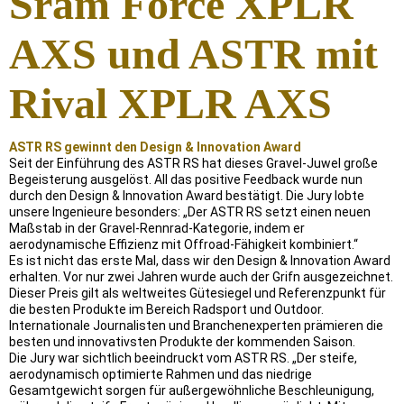
Sram Force XPLR
AXS und ASTR mit
Rival XPLR AXS
ASTR RS gewinnt den Design & Innovation Award
Seit der Einführung des ASTR RS hat dieses Gravel-Juwel große
Begeisterung ausgelöst. All das positive Feedback wurde nun
durch den Design & Innovation Award bestätigt. Die Jury lobte
unsere Ingenieure besonders: „Der ASTR RS setzt einen neuen
Maßstab in der Gravel-Rennrad-Kategorie, indem er
aerodynamische Effizienz mit Offroad-Fähigkeit kombiniert.“
Es ist nicht das erste Mal, dass wir den Design & Innovation Award
erhalten. Vor nur zwei Jahren wurde auch der Grifn ausgezeichnet.
Dieser Preis gilt als weltweites Gütesiegel und Referenzpunkt für
die besten Produkte im Bereich Radsport und Outdoor.
Internationale Journalisten und Branchenexperten prämieren die
besten und innovativsten Produkte der kommenden Saison.
Die Jury war sichtlich beeindruckt vom ASTR RS. „Der steife,
aerodynamisch optimierte Rahmen und das niedrige
Gesamtgewicht sorgen für außergewöhnliche Beschleunigung,