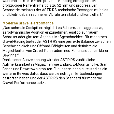
während die steife Front präzises Handling ermöglicht. Mit
großzügiger Reifenfreiheit bis zu 52 mm und progressiver
Geometrie meistert der ASTR RS technische Passagen mühelos
und bleibt dabei in schnellen Abfahrten stabil und kontrolliert."
Moderne Gravel-Performance
„Das schmale Cockpit ermöglicht es Fahrern, eine aggressive,
aerodynamische Position einzunehmen, egal ob auf rauem
Schotter oder glattem Asphalt. Maßgeschneidert für modernes
Gravel-Racing bietet der ASTR RS eine perfekte Balance zwischen
Geschwindigkeit und Offroad-Fähigkeiten und definiert die
Möglichkeiten von Gravel-Rennrädern neu. Für uns ist er ein klarer
Gewinner.“
Dank dieser Auszeichnung wird der ASTR RS zusätzliche
Aufmerksamkeit in Magazinen wie Enduro, E-Mountainbike, Gran
Fondo und Downtown erhalten. Für unsere Ingenieure ist dies ein
weiterer Beweis dafür, dass sie die richtigen Entscheidungen
getroffen haben und der ASTR RS den Standard für moderne
Gravel-Performance setzt.