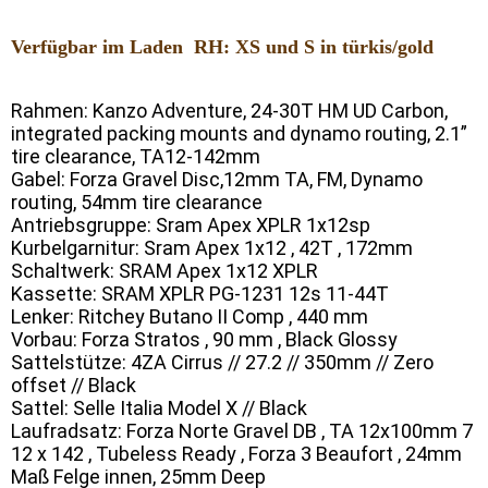
Verfügbar im Laden RH: XS und S in türkis/gold
Rahmen: Kanzo Adventure, 24-30T HM UD Carbon,
integrated packing mounts and dynamo routing, 2.1”
tire clearance, TA12-142mm
Gabel: Forza Gravel Disc,12mm TA, FM, Dynamo
routing, 54mm tire clearance
Antriebsgruppe: Sram Apex XPLR 1x12sp
Kurbelgarnitur: Sram Apex 1x12 , 42T , 172mm
Schaltwerk: SRAM Apex 1x12 XPLR
Kassette: SRAM XPLR PG-1231 12s 11-44T
Lenker: Ritchey Butano II Comp , 440 mm
Vorbau: Forza Stratos , 90 mm , Black Glossy
Sattelstütze: 4ZA Cirrus // 27.2 // 350mm // Zero
offset // Black
Sattel: Selle Italia Model X // Black
Laufradsatz: Forza Norte Gravel DB , TA 12x100mm 7
12 x 142 , Tubeless Ready , Forza 3 Beaufort , 24mm
Maß Felge innen, 25mm Deep