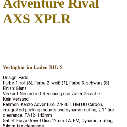
Adventure Rival
AXS XPLR
Kanzo Adv. XPLR rot Fade
Kanzo Adv. XPLR rot Fade2
Kanzo Adv. XPLR rot Fade3
Verfügbar im Laden RH: S
Design: Fade
Farbe 1: rot (6), Farbe 2: weiß (1), Farbe 3: schwarz (8)
Finish: Glanz
Verkauf Neurad mit Rechnung und voller Garantie
Kein Versand
Rahmen: Kanzo Adventure, 24-30T HM UD Carbon,
integrated packing mounts and dynamo routing, 2.1” tire
clearance, TA12-142mm
Gabel: Forza Gravel Disc,12mm TA, FM, Dynamo routing,
54mm tire clearance