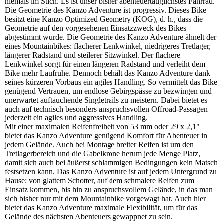
niemals im Stich. Es ist unser bisher abenteuertauglichstes Fahrrad.
Die Geometrie des Kanzo Adventure ist progressiv. Dieses Bike
besitzt eine Kanzo Optimized Geometry (KOG), d. h., dass die
Geometrie auf den vorgesehenen Einsatzzweck des Bikes
abgestimmt wurde. Die Geometrie des Kanzo Adventure ähnelt der
eines Mountainbikes: flacherer Lenkwinkel, niedrigeres Tretlager,
längerer Radstand und steilerer Sitzwinkel. Der flachere
Lenkwinkel sorgt für einen längeren Radstand und verleiht dem
Bike mehr Laufruhe. Dennoch behält das Kanzo Adventure dank
seines kürzeren Vorbaus ein agiles Handling. So vermittelt das Bike
genügend Vertrauen, um endlose Gebirgspässe zu bezwingen und
unerwartet auftauchende Singletrails zu meistern. Dabei bietet es
auch auf technisch besonders anspruchsvollen Offroad-Passagen
jederzeit ein agiles und aggressives Handling.
Mit einer maximalen Reifenfreiheit von 53 mm oder 29 x 2,1"
bietet das Kanzo Adventure genügend Komfort für Abenteuer in
jedem Gelände. Auch bei Montage breiter Reifen ist um den
Tretlagerbereich und die Gabelkrone herum jede Menge Platz,
damit sich auch bei äußerst schlammigen Bedingungen kein Matsch
festsetzen kann. Das Kanzo Adventure ist auf jedem Untergrund zu
Hause: von glattem Schotter, auf dem schmalere Reifen zum
Einsatz kommen, bis hin zu anspruchsvollem Gelände, in das man
sich bisher nur mit dem Mountainbike vorgewagt hat. Auch hier
bietet das Kanzo Adventure maximale Flexibilität, um für das
Gelände des nächsten Abenteuers gewappnet zu sein.