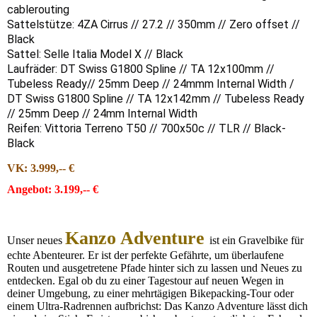
cablerouting
Sattelstütze: 4ZA Cirrus // 27.2 // 350mm // Zero offset //
Black
Sattel: Selle Italia Model X // Black
Laufräder: DT Swiss G1800 Spline // TA 12x100mm //
Tubeless Ready// 25mm Deep // 24mmm Internal Width /
DT Swiss G1800 Spline // TA 12x142mm // Tubeless Ready
// 25mm Deep // 24mm Internal Width
Reifen: Vittoria Terreno T50 // 700x50c // TLR // Black-
Black
VK: 3.999,-- €
Angebot: 3.199,-- €
Kanzo Adventure
Unser neues
ist ein Gravelbike für
echte Abenteurer. Er ist der perfekte Gefährte, um überlaufene
Routen und ausgetretene Pfade hinter sich zu lassen und Neues zu
entdecken. Egal ob du zu einer Tagestour auf neuen Wegen in
deiner Umgebung, zu einer mehrtägigen Bikepacking-Tour oder
einem Ultra-Radrennen aufbrichst: Das Kanzo Adventure lässt dich