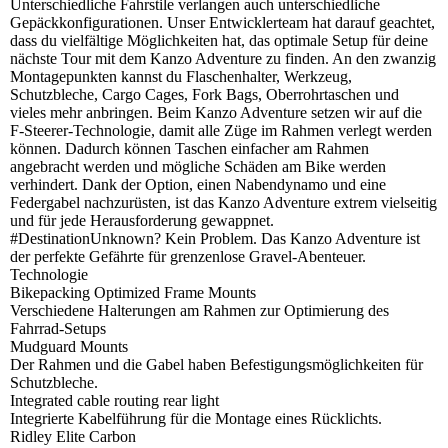
Unterschiedliche Fahrstile verlangen auch unterschiedliche
Gepäckkonfigurationen. Unser Entwicklerteam hat darauf geachtet,
dass du vielfältige Möglichkeiten hat, das optimale Setup für deine
nächste Tour mit dem Kanzo Adventure zu finden. An den zwanzig
Montagepunkten kannst du Flaschenhalter, Werkzeug,
Schutzbleche, Cargo Cages, Fork Bags, Oberrohrtaschen und
vieles mehr anbringen. Beim Kanzo Adventure setzen wir auf die
F-Steerer-Technologie, damit alle Züge im Rahmen verlegt werden
können. Dadurch können Taschen einfacher am Rahmen
angebracht werden und mögliche Schäden am Bike werden
verhindert. Dank der Option, einen Nabendynamo und eine
Federgabel nachzurüsten, ist das Kanzo Adventure extrem vielseitig
und für jede Herausforderung gewappnet.
#DestinationUnknown? Kein Problem. Das Kanzo Adventure ist
der perfekte Gefährte für grenzenlose Gravel-Abenteuer.
Technologie
Bikepacking Optimized Frame Mounts
Verschiedene Halterungen am Rahmen zur Optimierung des
Fahrrad-Setups
Mudguard Mounts
Der Rahmen und die Gabel haben Befestigungsmöglichkeiten für
Schutzbleche.
Integrated cable routing rear light
Integrierte Kabelführung für die Montage eines Rücklichts.
Ridley Elite Carbon