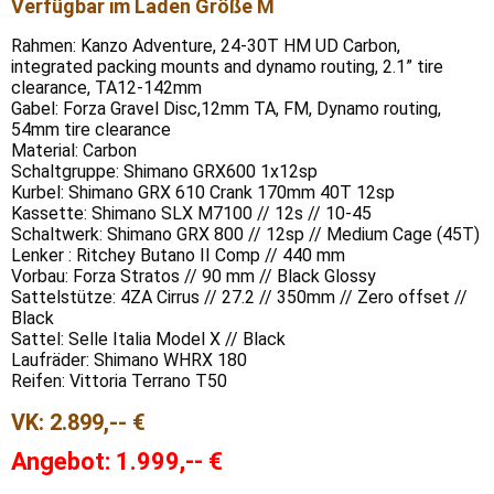
Verfügbar im Laden Größe M
Rahmen: Kanzo Adventure, 24-30T HM UD Carbon,
integrated packing mounts and dynamo routing, 2.1” tire
clearance, TA12-142mm
Gabel: Forza Gravel Disc,12mm TA, FM, Dynamo routing,
54mm tire clearance
Material: Carbon
Schaltgruppe: Shimano GRX600 1x12sp
Kurbel: Shimano GRX 610 Crank 170mm 40T 12sp
Kassette: Shimano SLX M7100 // 12s // 10-45
Schaltwerk: Shimano GRX 800 // 12sp // Medium Cage (45T)
Lenker : Ritchey Butano II Comp // 440 mm
Vorbau: Forza Stratos // 90 mm // Black Glossy
Sattelstütze: 4ZA Cirrus // 27.2 // 350mm // Zero offset //
Black
Sattel: Selle Italia Model X // Black
Laufräder: Shimano WHRX 180
Reifen: Vittoria Terrano T50
VK: 2.899,-- €
Angebot: 1.999,-- €