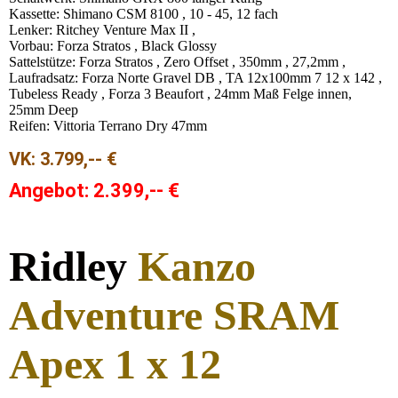
Kassette: Shimano CSM 8100 , 10 - 45, 12 fach
Lenker: Ritchey Venture Max II ,
Vorbau: Forza Stratos , Black Glossy
Sattelstütze: Forza Stratos , Zero Offset , 350mm , 27,2mm ,
Laufradsatz: Forza Norte Gravel DB , TA 12x100mm 7 12 x 142 ,
Tubeless Ready , Forza 3 Beaufort , 24mm Maß Felge innen,
25mm Deep
Reifen: Vittoria Terrano Dry 47mm
VK: 3.799,-- €
Angebot: 2.39
9
,-- €
Ridley
Kanzo
Adventure SRAM
Apex 1 x 12