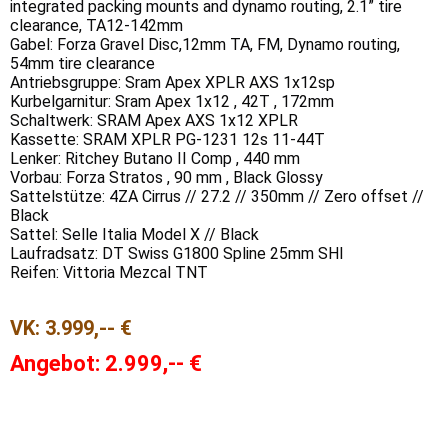
integrated packing mounts and dynamo routing, 2.1” tire
clearance, TA12-142mm
Gabel: Forza Gravel Disc,12mm TA, FM, Dynamo routing,
54mm tire clearance
Antriebsgruppe: Sram Apex XPLR AXS 1x12sp
Kurbelgarnitur: Sram Apex 1x12 , 42T , 172mm
Schaltwerk: SRAM Apex AXS 1x12 XPLR
Kassette: SRAM XPLR PG-1231 12s 11-44T
Lenker: Ritchey Butano II Comp , 440 mm
Vorbau: Forza Stratos , 90 mm , Black Glossy
Sattelstütze: 4ZA Cirrus // 27.2 // 350mm // Zero offset //
Black
Sattel: Selle Italia Model X // Black
Laufradsatz: DT Swiss G1800 Spline 25mm SHI
Reifen: Vittoria Mezcal TNT
VK: 3.999,-- €
Angebot: 2.999,-- €